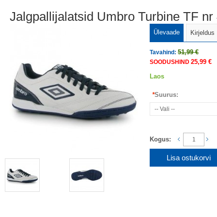
Jalgpallijalatsid Umbro Turbine TF nr
Ülevaade
Kirjeldus
51,99 €
Tavahind:
25,99 €
SOODUSHIND
Laos
*
Suurus:
Kogus:
Lisa ostukorvi