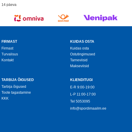
14 päeva
FIRMAST
KUIDAS OSTA
Firmast
Kuidas osta
Turvalisus
Ostutingimused
Kontakt
Tarneviisid
Makseviisid
TARBIJA ÕIGUSED
KLIENDITUGI
Tarbija õigused
E-R 9:00-19:00
Toote tagastamine
L-P 11:00-17:00
KKK
Tel
5053095
info@spordimaailm.ee