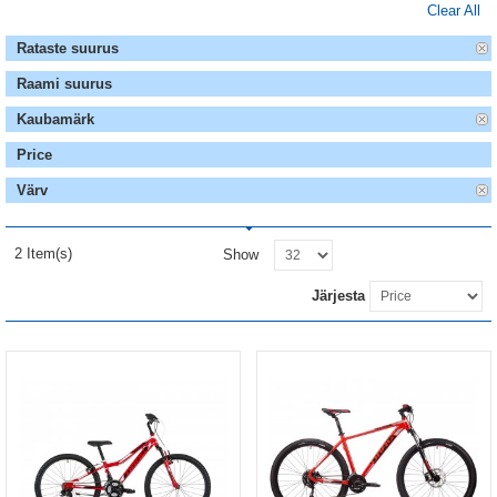
Clear All
Rataste suurus
Raami suurus
Kaubamärk
Price
Värv
2 Item(s)
Show
Järjesta