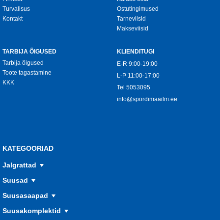
Turvalisus
Ostutingimused
Kontakt
Tarneviisid
Makseviisid
TARBIJA ÕIGUSED
KLIENDITUGI
Tarbija õigused
E-R 9:00-19:00
Toote tagastamine
L-P 11:00-17:00
KKK
Tel
5053095
info@spordimaailm.ee
KATEGOORIAD
Jalgrattad
Suusad
Suusasaapad
Suusakomplektid