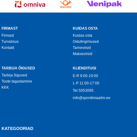
FIRMAST
KUIDAS OSTA
Firmast
Kuidas osta
Turvalisus
Ostutingimused
Kontakt
Tarneviisid
Makseviisid
TARBIJA ÕIGUSED
KLIENDITUGI
Tarbija õigused
E-R 9:00-19:00
Toote tagastamine
L-P 11:00-17:00
KKK
Tel
5053095
info@spordimaailm.ee
KATEGOORIAD