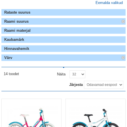
Eemalda valikud
Rataste suurus
Raami suurus
Raami materjal
Kaubamärk
Hinnavahemik
Värv
14 toodet
Näita
Järjesta