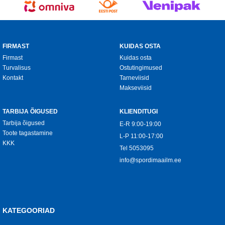
FIRMAST
KUIDAS OSTA
Firmast
Kuidas osta
Turvalisus
Ostutingimused
Kontakt
Tarneviisid
Makseviisid
TARBIJA ÕIGUSED
KLIENDITUGI
Tarbija õigused
E-R 9:00-19:00
Toote tagastamine
L-P 11:00-17:00
KKK
Tel
5053095
info@spordimaailm.ee
KATEGOORIAD