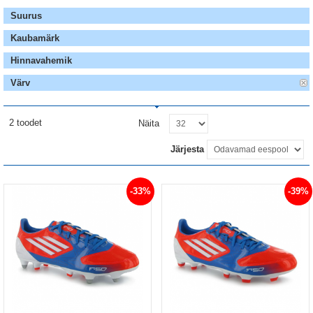
Suurus
Kaubamärk
Hinnavahemik
Värv
2 toodet
Näita
Järjesta
-33%
-39%