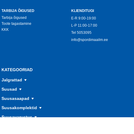
TARBIJA ÕIGUSED
KLIENDITUGI
Tarbija õigused
E-R 9:00-19:00
Toote tagastamine
L-P 11:00-17:00
KKK
Tel
5053095
info@spordimaailm.ee
KATEGOORIAD
Jalgrattad
Suusad
Suusasaapad
Suusakomplektid
Suusavarustus
Spordivahendid