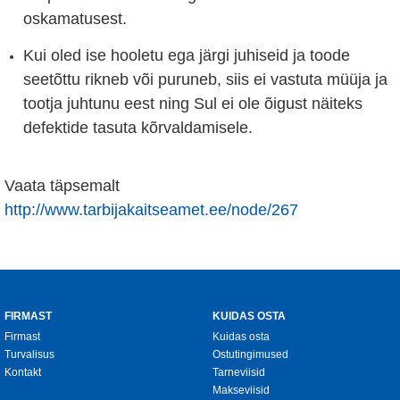
oskamatusest.
Kui oled ise hooletu ega järgi juhiseid ja toode
seetõttu rikneb või puruneb, siis ei vastuta müüja ja
tootja juhtunu eest ning Sul ei ole õigust näiteks
defektide tasuta kõrvaldamisele.
Vaata täpsemalt
http://www.tarbijakaitseamet.ee/node/267
FIRMAST
KUIDAS OSTA
Firmast
Kuidas osta
Turvalisus
Ostutingimused
Kontakt
Tarneviisid
Makseviisid