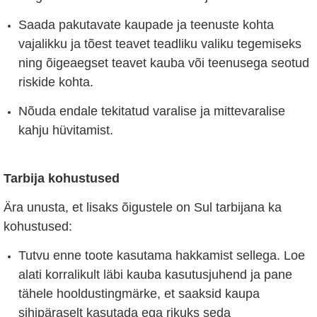
Saada pakutavate kaupade ja teenuste kohta
vajalikku ja tõest teavet teadliku valiku tegemiseks
ning õigeaegset teavet kauba või teenusega seotud
riskide kohta.
Nõuda endale tekitatud varalise ja mittevaralise
kahju hüvitamist.
Tarbija kohustused
Ära unusta, et lisaks õigustele on Sul tarbijana ka
kohustused:
Tutvu enne toote kasutama hakkamist sellega. Loe
alati korralikult läbi kauba kasutusjuhend ja pane
tähele hooldustingmärke, et saaksid kaupa
sihipäraselt kasutada ega rikuks seda