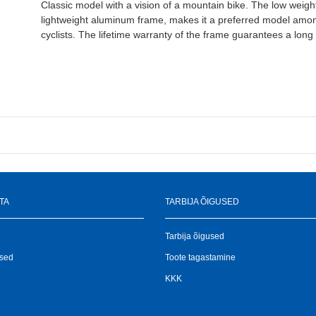
Classic model with a vision of a mountain bike. The low weight
lightweight aluminum frame, makes it a preferred model amo
cyclists. The lifetime warranty of the frame guarantees a long s
TA
TARBIJA ÕIGUSED
Tarbija õigused
used
Toote tagastamine
KKK