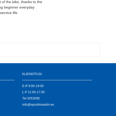
 of the bike, thanks to the
ng beginner everyday
ervice life.
KLIENDITUGI
E-R 9:00-19:00
L-P 11:00-17:00
Tel
5053095
info@spordimaailm.ee