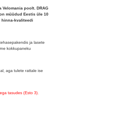
ma Velomania poolt. DRAG
d on müüdud Eestis üle 10
hinna-kvaliteedi
 tehasepakendis ja lasete
same kokkupaneku
l, aga tulete rattale ise
ga tasudes (Esto 3).