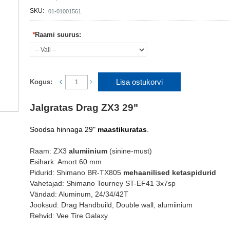
SKU:
01-01001561
*
Raami suurus:
Lisa ostukorvi
Kogus:
Jalgratas Drag ZX3 29"
Soodsa hinnaga 29"
maastikuratas
.
Raam: ZX3
alumiinium
(sinine-must)
Esihark: Amort 60 mm
Pidurid: Shimano BR-TX805
mehaanilised ketaspidurid
Vahetajad: Shimano Tourney ST-EF41 3x7sp
Vändad: Aluminum, 24/34/42T
Jooksud: Drag Handbuild, Double wall, alumiinium
Rehvid: Vee Tire Galaxy