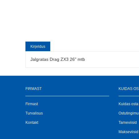
Kirjeldus
Jalgratas Drag ZX3 26" mtb
FIRMAST
KUIDAS OS
Firmast
Kuidas osta
Turvalisus
Ostutingim
Kontakt
Tarneviisid
Makseviisid