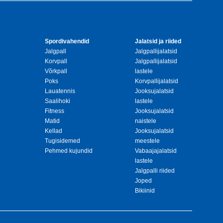
Spordivahendid
Jalatsid ja riided
Jalgpall
Jalgpallijalatsid
Korvpall
Jalgpallijalatsid
Võrkpall
lastele
Poks
Korvpallijalatsid
Lauatennis
Jooksujalatsid
Saalihoki
lastele
Fitness
Jooksujalatsid
Matid
naistele
Kellad
Jooksujalatsid
Tugisidemed
meestele
Pehmed kujundid
Vabaajajalatsid
lastele
Jalgpalli riided
Joped
Bikiinid