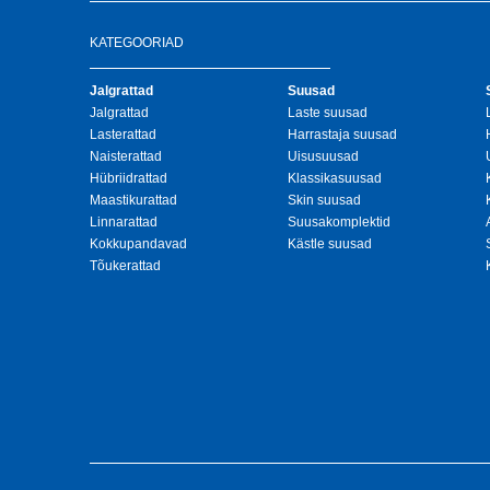
KATEGOORIAD
Jalgrattad
Suusad
Jalgrattad
Laste suusad
Lasterattad
Harrastaja suusad
Naisterattad
Uisusuusad
Hübriidrattad
Klassikasuusad
Maastikurattad
Skin suusad
Linnarattad
Suusakomplektid
Kokkupandavad
Kästle suusad
Tõukerattad