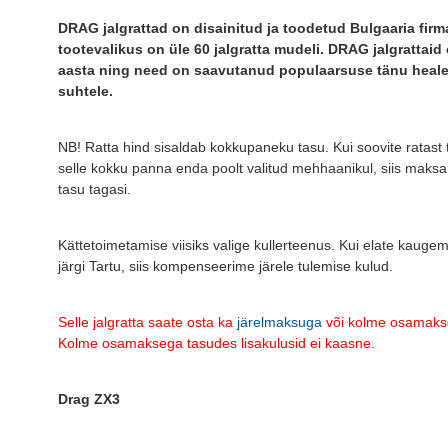
DRAG jalgrattad on disainitud ja toodetud Bulgaaria fir
tootevalikus on üle 60 jalgratta mudeli. DRAG jalgrattai
aasta ning need on saavutanud populaarsuse tänu heale 
suhtele.
NB!
Ratta hind sisaldab kokkupaneku tasu. Kui soovite ratast
selle kokku panna enda poolt valitud mehhaanikul, siis mak
tasu tagasi.
Kättetoimetamise viisiks valige kullerteenus. Kui elate kaugema
järgi Tartu, siis kompenseerime järele tulemise kulud.
Selle jalgratta saate osta ka
järelmaksuga
või kolme osamakse
Kolme osamaksega tasudes lisakulusid ei kaasne.
Drag ZX3