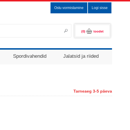
Ostu vormistamine
Logi sisse
(0)
toodet
Spordivahendid
Jalatsid ja riided
Tarneaeg 3-5 päeva