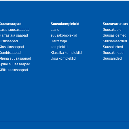
Suusasaapad
Suusakomplektid
Suusavarustus
Laste suusasaapad
Laste
Suusakepid
Harrastaja saapad
suusakomplektid
Suusasidemed
Uisusaapad
Harrastaja
Suusamäärded
Klassikasaapad
komplektid
Suusatarbed
Kombisaapad
Klassika komplektid
Suusakindad
Alpina suusasaapad
Uisu komplektid
Suusariided
Spine suusasaapad
Kõik suusasaapad