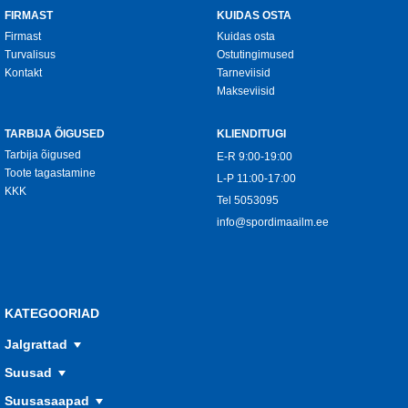
FIRMAST
KUIDAS OSTA
Firmast
Kuidas osta
Turvalisus
Ostutingimused
Kontakt
Tarneviisid
Makseviisid
TARBIJA ÕIGUSED
KLIENDITUGI
Tarbija õigused
E-R 9:00-19:00
Toote tagastamine
L-P 11:00-17:00
KKK
Tel
5053095
info@spordimaailm.ee
KATEGOORIAD
Jalgrattad
Suusad
Suusasaapad