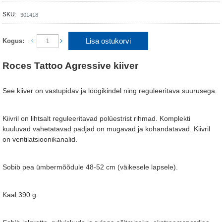
SKU:
301418
Lisa ostukorvi
Kogus:
Roces Tattoo Agressive kiiver
See kiiver on vastupidav ja löögikindel ning reguleeritava suurusega.
Kiivril on lihtsalt reguleeritavad polüestrist rihmad. Komplekti
kuuluvad vahetatavad padjad on mugavad ja kohandatavad. Kiivril
on ventilatsioonikanalid.
Sobib pea ümbermõõdule 48-52 cm (väikesele lapsele).
Kaal 390 g.