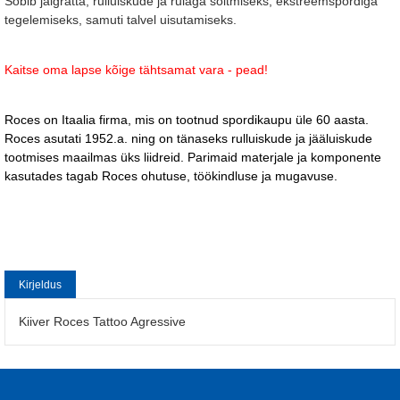
Sobib jalgratta, rulluiskude ja rulaga sõitmiseks, ekstreemspordiga
tegelemiseks, samuti talvel uisutamiseks.
Kaitse oma lapse kõige tähtsamat vara - pead!
Roces on Itaalia firma, mis on tootnud spordikaupu üle 60 aasta.
Roces asutati 1952.a. ning on tänaseks rulluiskude ja jääluiskude
tootmises maailmas üks liidreid. Parimaid materjale ja komponente
kasutades tagab Roces ohutuse, töökindluse ja mugavuse.
Kirjeldus
Kiiver Roces Tattoo Agressive